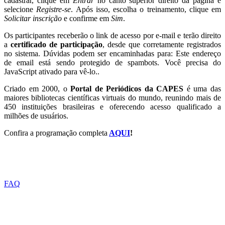
cadastrar, clique em
Entrar
no canto superior direito da página e
selecione
Registre-se
. Após isso, escolha o treinamento, clique em
Solicitar inscrição
e confirme em
Sim
.
Os participantes receberão o link de acesso por e-mail e terão direito
a
certificado de participação
, desde que corretamente registrados
no sistema. Dúvidas podem ser encaminhadas para:
Este endereço
de email está sendo protegido de spambots. Você precisa do
JavaScript ativado para vê-lo.
.
Criado em 2000, o
Portal de Periódicos da CAPES
é uma das
maiores bibliotecas científicas virtuais do mundo, reunindo mais de
450 instituições brasileiras e oferecendo acesso qualificado a
milhões de usuários.
Confira a programação completa
AQUI
!
ACESSO A INFORMAÇÃO
FAQ