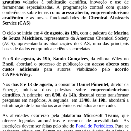
gratuitos
voltados à publicação científica, inovação e uso de
ferramentas especializadas. A programação contará com quatro
conferências sobre temas como
acesso aberto
,
empreendedorismo
acadêmico
e as novas funcionalidades do
Chemical Abstracts
Service (CAS)
.
O ciclo se inicia em
4 de agosto, às 19h
, com a palestra de
Marina
de Souza Melchiors
, representante da American Chemical Society
(ACS), apresentando as atualizações do CAS, uma das principais
bases de dados em química e ciências correlatas.
Em
6 de agosto, às 19h
,
Sando Gonçalves
, da editora Wiley no
Brasil, abordará o processo de publicação em
acesso aberto sem
custos adicionais
para autores, viabilizado pelo
acordo
CAPES/Wiley
.
Nos dias
8 e 13 de agosto
, o consultor
Daniel Pimentel
, diretor da
Emerge, ministra duas palestras sobre
empreendedorismo
científico
. A primeira, em
8/08, às 14h
, discutirá como transformar
pesquisas em negócios. A segunda, em
13/08, às 19h
, abordará a
estruturação de laboratórios acadêmicos voltados ao mercado.
As atividades ocorrerão pela plataforma
Microsoft Teams
, que
oferece legendas automáticas e recursos de acessibilidade. As
inscrições devem ser feitas pelo site do
Portal de Periódicos
. Para se