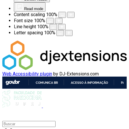
Read mode
Content scaling
100
%
Font size
100
%
Line height
100
%
Letter spacing
100
%
Web Accessibility plugin
by DJ-Extensions.com
COMUNICA BR
ACESSO À INFORMAÇÃO
PART
IR
PARA
O
CONTEÚDO