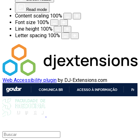
Read mode
Content scaling
100
%
Font size
100
%
Line height
100
%
Letter spacing
100
%
Web Accessibility plugin
by DJ-Extensions.com
COMUNICA BR
ACESSO À INFORMAÇÃO
PART
IR
PARA
O
CONTEÚDO