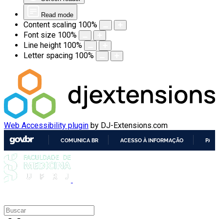
Read mode
Content scaling
100
%
Font size
100
%
Line height
100
%
Letter spacing
100
%
Web Accessibility plugin
by DJ-Extensions.com
COMUNICA BR
ACESSO À INFORMAÇÃO
PART
IR
PARA
O
CONTEÚDO